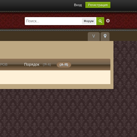
Вход
Регистрация
Форум
V
Порядок
ТРОВ
(Я-А)
(А-Я)