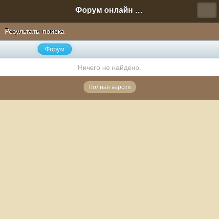
Форум онлайн игры "Новая Эра" (Нюра Биз)
Результаты поиска
Форум
Ничего не найдено.
Полная версия