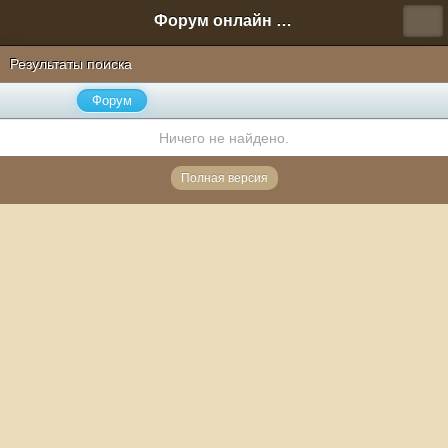
Форум онлайн игры "Новая Эра" (Нюра Биз)
Результаты поиска
Форум
Ничего не найдено.
Полная версия