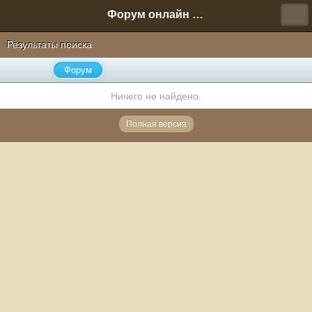
Форум онлайн игры "Новая Эра" (Нюра Биз)
Результаты поиска
Форум
Ничего не найдено.
Полная версия