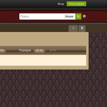
Вход
Регистрация
Форум
V
Порядок
РОВ
(Я-А)
(А-Я)