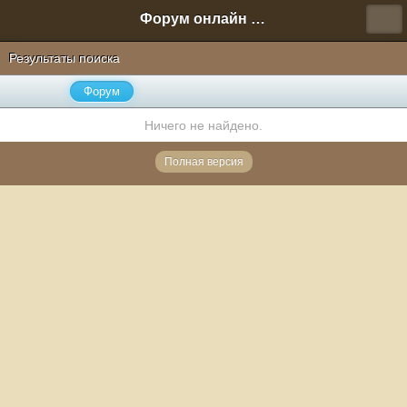
Форум онлайн игры "Новая Эра" (Нюра Биз)
Результаты поиска
Форум
Ничего не найдено.
Полная версия