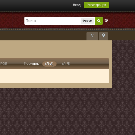
Вход
Регистрация
Форум
V
Порядок
ТРОВ
(Я-А)
(А-Я)