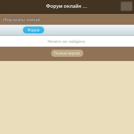
Форум онлайн игры "Новая Эра" (Нюра Биз)
Результаты поиска
Форум
Ничего не найдено.
Полная версия