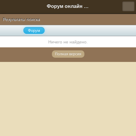
Форум онлайн игры "Новая Эра" (Нюра Биз)
Результаты поиска
Форум
Ничего не найдено.
Полная версия