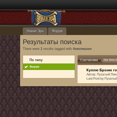
Новая Эра
Форум
Результаты поиска
There were
1
results tagged with
#неспешно
По типу
Сортировка
ПО ПОС
Форум
Куплю Броню го
Автор: Пузатый Пин
Last Post by Пузаты