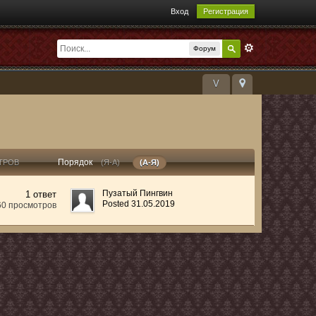
Вход
Регистрация
Форум
V
Порядок
ТРОВ
(Я-А)
(А-Я)
Пузатый Пингвин
1 ответ
Posted 31.05.2019
60 просмотров