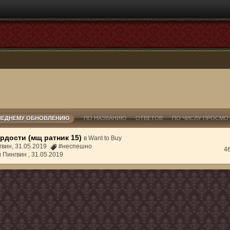
ЛЕДНЕМУ ОБНОВЛЕНИЮ
ПО НАЗВАНИЮ
ОТВЕТОВ
ПО ЧИСЛУ ПРОСМО
рдости (мщ ратник 15)
в
Want to Buy
гвин, 31.05.2019
#неспешно
4
й Пингвин ,
31.05.2019