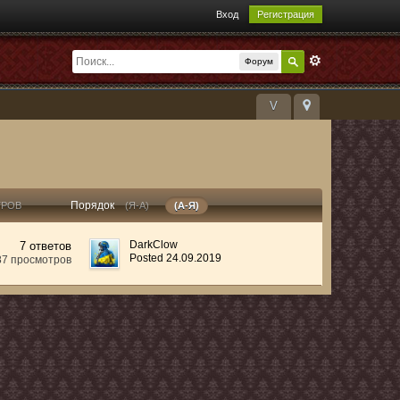
Вход
Регистрация
Форум
V
Порядок
ТРОВ
(Я-А)
(А-Я)
DarkClow
7 ответов
Posted 24.09.2019
87 просмотров