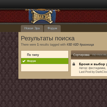
Новая Эра
Форум
Результаты поиска
There were
1
results tagged with
#3D #2D #разница
По типу
Сортировка
ПО ПОСЛЕ
Форум
Броня и выбор 
Автор: фестидимка,
Last Post by DarkClo