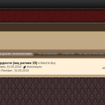
ЛЕДНЕМУ ОБНОВЛЕНИЮ
ПО НАЗВАНИЮ
ОТВЕТОВ
ПО ЧИСЛУ ПРОСМО
рдости (мщ ратник 15)
в
Want to Buy
гвин, 31.05.2019
#неспешно
4
й Пингвин ,
31.05.2019