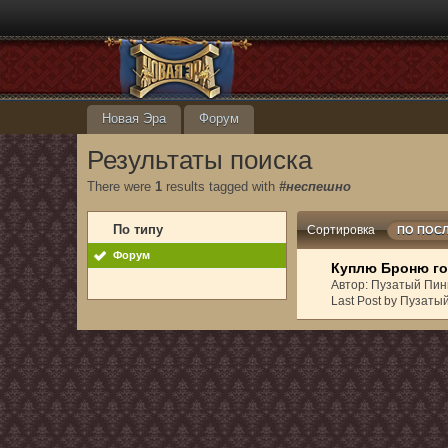
Новая Эра
Форум
Результаты поиска
There were
1
results tagged with
#неспешно
По типу
Сортировка
ПО ПОС
Форум
Куплю Броню го
Автор: Пузатый Пин
Last Post by Пузаты