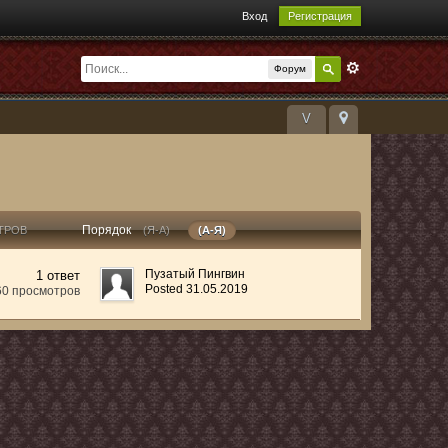
Вход
Регистрация
Форум
V
Порядок
ТРОВ
(Я-А)
(А-Я)
Пузатый Пингвин
1 ответ
Posted 31.05.2019
60 просмотров