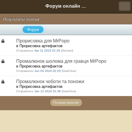
Форум онлайн игры "Новая Эра" (Нюра Биз)
Результаты поиска
Форум
Прорисовка для MrPopo
в Прорисовка артефактов
Отправлено
Apr 11 2023 01:29
(Demael)
Промалюнок шолома для гравця MrPopo
в Прорисовка артефактов
Отправлено
Jun 04 2024 02:20
(DarkClow)
Промалюнок чоботи та поножи
в Прорисовка артефактов
Отправлено
Jan 13 2024 01:38
(DarkClow)
Полная версия