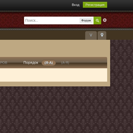
Вход
Регистрация
Форум
V
Порядок
ТРОВ
(Я-А)
(А-Я)