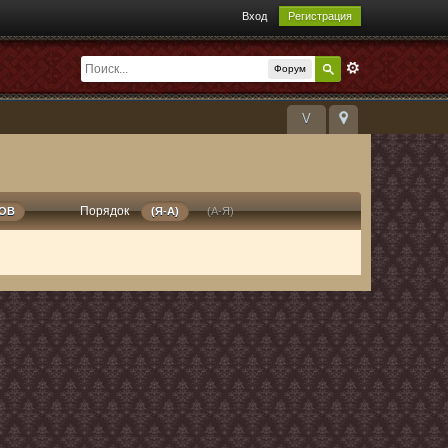
Вход
Регистрация
Форум
V
Порядок
РОВ
(Я-А)
(А-Я)