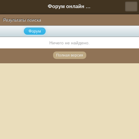
Форум онлайн игры "Новая Эра" (Нюра Биз)
Результаты поиска
Форум
Ничего не найдено.
Полная версия