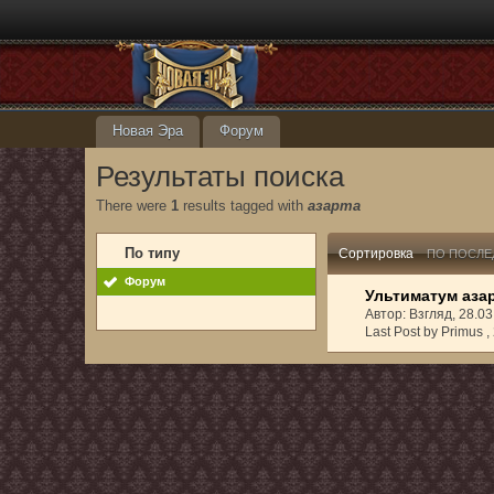
Новая Эра
Форум
Результаты поиска
There were
1
results tagged with
азарта
По типу
Сортировка
ПО ПОСЛЕ
Форум
Ультиматум аза
Автор: Взгляд, 28.0
Last Post by Primus ,