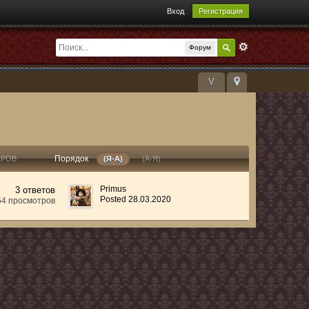
Вход
Регистрация
Форум
V
Порядок
ТРОВ
(Я-А)
(А-Я)
Primus
3 ответов
Posted 28.03.2020
54 просмотров