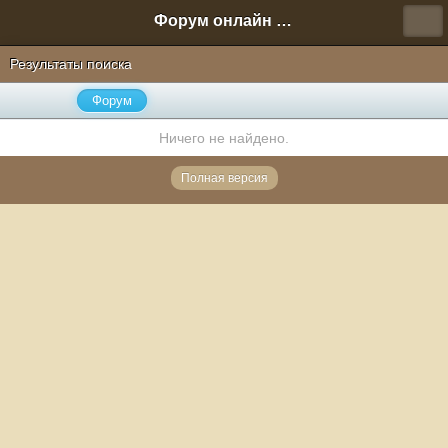
Форум онлайн игры "Новая Эра" (Нюра Биз)
Результаты поиска
Форум
Ничего не найдено.
Полная версия