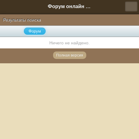
Форум онлайн игры "Новая Эра" (Нюра Биз)
Результаты поиска
Форум
Ничего не найдено.
Полная версия