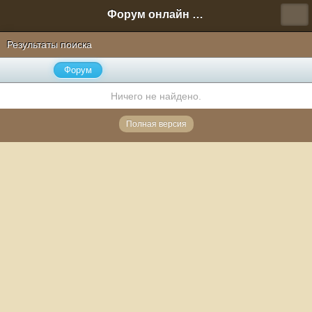
Форум онлайн игры "Новая Эра" (Нюра Биз)
Результаты поиска
Форум
Ничего не найдено.
Полная версия