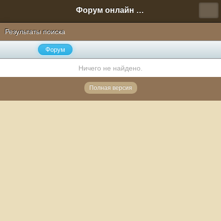
Форум онлайн игры "Новая Эра" (Нюра Биз)
Результаты поиска
Форум
Ничего не найдено.
Полная версия