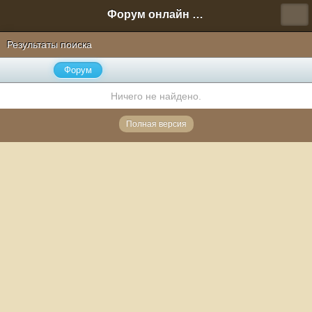
Форум онлайн игры "Новая Эра" (Нюра Биз)
Результаты поиска
Форум
Ничего не найдено.
Полная версия