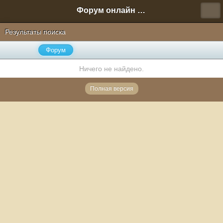
Форум онлайн игры "Новая Эра" (Нюра Биз)
Результаты поиска
Форум
Ничего не найдено.
Полная версия