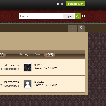
Вход
Регистрация
Форум
V
Порядок
РОВ
(Я-А)
(А-Я)
я тута
4 ответов
Posted 07.11.2023
94 просмотров
шамаш
19 ответов
Posted 07.11.2023
67 просмотров