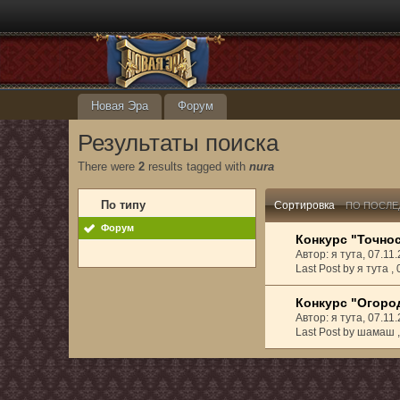
Новая Эра
Форум
Результаты поиска
There were
2
results tagged with
nura
По типу
Сортировка
ПО ПОСЛЕ
Форум
Конкурс "Точнос
Автор: я тута, 07.1
Last Post by я тута ,
Конкурс "Огоро
Автор: я тута, 07.1
Last Post by шамаш 