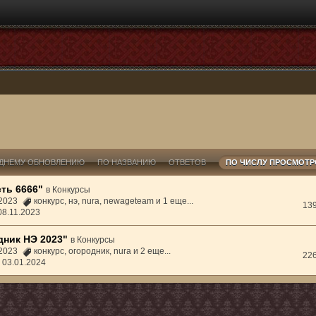
ДНЕМУ ОБНОВЛЕНИЮ
ПО НАЗВАНИЮ
ОТВЕТОВ
ПО ЧИСЛУ ПРОСМОТ
ть 6666"
в
Конкурсы
1.2023
конкурс
,
нэ
,
nura
,
newageteam
и 1 еще...
13
08.11.2023
дник НЭ 2023"
в
Конкурсы
1.2023
конкурс
,
огородник
,
nura
и 2 еще...
22
,
03.01.2024