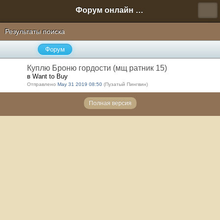
Форум онлайн игры "Новая Эра" (Нюра Биз)
Результаты поиска
Форум
Куплю Броню гордости (мщ ратник 15)
в Want to Buy
Отправлено
May 31 2019 08:50
(Пузатый Пингвин)
Полная версия