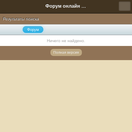
Форум онлайн игры "Новая Эра" (Нюра Биз)
Результаты поиска
Форум
Ничего не найдено.
Полная версия