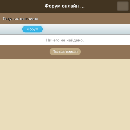
Форум онлайн игры "Новая Эра" (Нюра Биз)
Результаты поиска
Форум
Ничего не найдено.
Полная версия