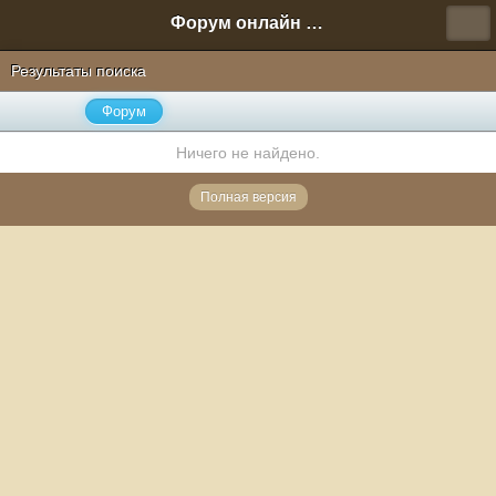
Форум онлайн игры "Новая Эра" (Нюра Биз)
Результаты поиска
Форум
Ничего не найдено.
Полная версия