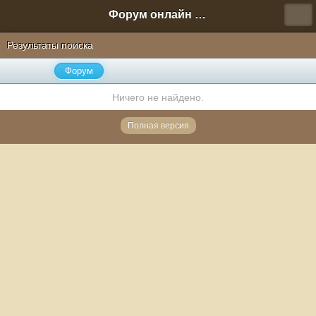
Форум онлайн игры "Новая Эра" (Нюра Биз)
Результаты поиска
Форум
Ничего не найдено.
Полная версия