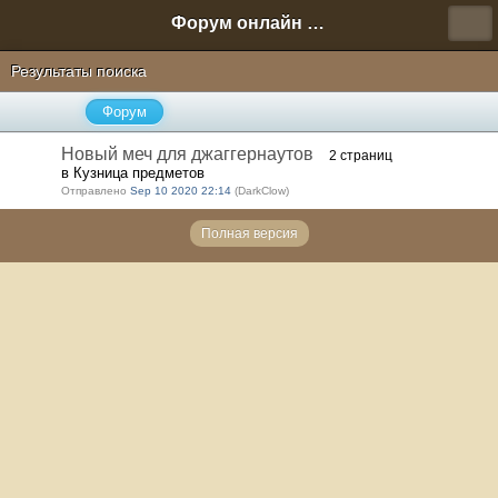
Форум онлайн игры "Новая Эра" (Нюра Биз)
Результаты поиска
Форум
Новый меч для джаггернаутов
2 страниц
в Кузница предметов
Отправлено
Sep 10 2020 22:14
(DarkClow)
Полная версия