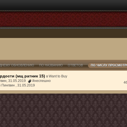
ДНЕМУ ОБНОВЛЕНИЮ
ПО НАЗВАНИЮ
ОТВЕТОВ
ПО ЧИСЛУ ПРОСМОТ
рдости (мщ ратник 15)
в
Want to Buy
гвин, 31.05.2019
#неспешно
4
й Пингвин ,
31.05.2019