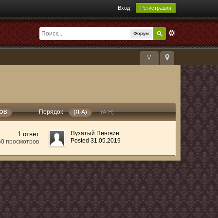
Вход
Регистрация
Форум
V
Порядок
РОВ
(Я-А)
(А-Я)
Пузатый Пингвин
1 ответ
Posted 31.05.2019
60 просмотров