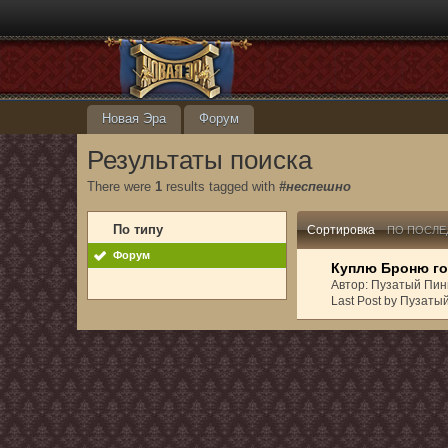
Новая Эра
Форум
Результаты поиска
There were
1
results tagged with
#неспешно
По типу
Сортировка
ПО ПОСЛЕ
Форум
Куплю Броню го
Автор: Пузатый Пин
Last Post by Пузаты