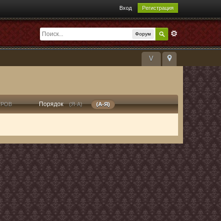
Вход
Регистрация
Форум
V
Порядок
ТРОВ
(Я-А)
(А-Я)