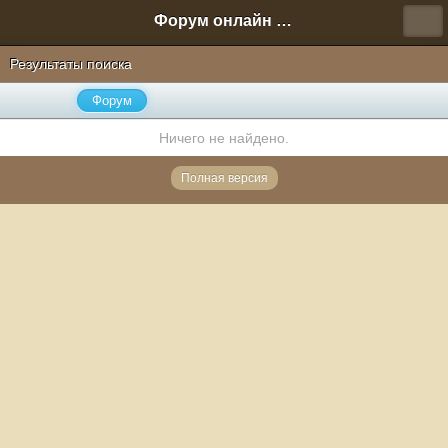
Форум онлайн игры "Новая Эра" (Нюра Биз)
Результаты поиска
Форум
Ничего не найдено.
Полная версия