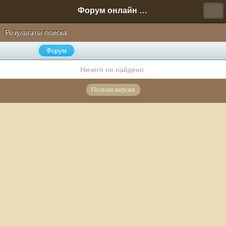
Форум онлайн игры "Новая Эра" (Нюра Биз)
Результаты поиска
Форум
Ничего не найдено.
Полная версия