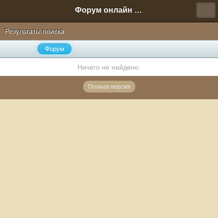
Форум онлайн игры "Новая Эра" (Нюра Биз)
Результаты поиска
Форум
Ничего не найдено.
Полная версия