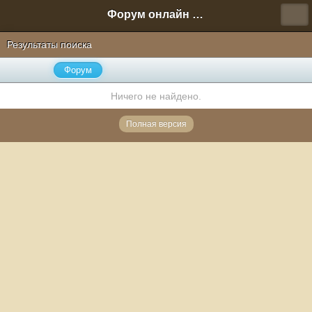
Форум онлайн игры "Новая Эра" (Нюра Биз)
Результаты поиска
Форум
Ничего не найдено.
Полная версия