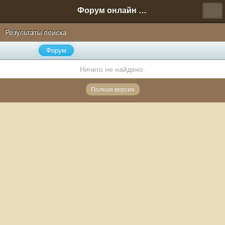
Форум онлайн игры "Новая Эра" (Нюра Биз)
Результаты поиска
Форум
Ничего не найдено.
Полная версия