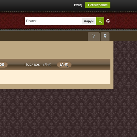
Вход
Регистрация
Форум
V
Порядок
РОВ
(Я-А)
(А-Я)