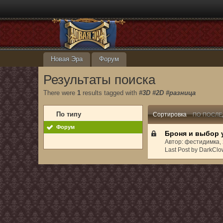
Новая Эра
Форум
Результаты поиска
There were
1
results tagged with
#3D #2D #разница
По типу
Сортировка
ПО ПОСЛЕ
Форум
Броня и выбор 
Автор: фестидимка,
Last Post by DarkClo