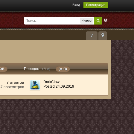
Вход
Регистрация
Форум
V
Порядок
РОВ
(Я-А)
(А-Я)
DarkClow
7 ответов
Posted 24.09.2019
87 просмотров