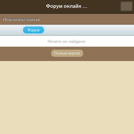
Форум онлайн игры "Новая Эра" (Нюра Биз)
Результаты поиска
Форум
Ничего не найдено.
Полная версия