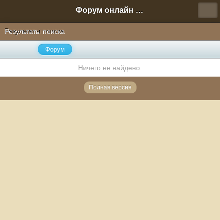
Форум онлайн игры "Новая Эра" (Нюра Биз)
Результаты поиска
Форум
Ничего не найдено.
Полная версия