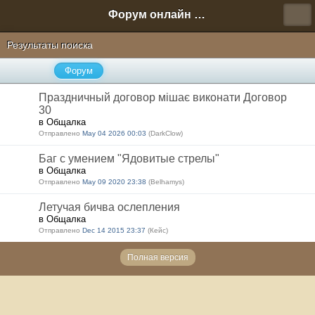
Форум онлайн игры "Новая Эра" (Нюра Биз)
Результаты поиска
Форум
Праздничный договор мішає виконати Договор
30
в Общалка
Отправлено
May 04 2026 00:03
(DarkClow)
Баг с умением "Ядовитые стрелы"
в Общалка
Отправлено
May 09 2020 23:38
(Belhamys)
Летучая бичва ослепления
в Общалка
Отправлено
Dec 14 2015 23:37
(Кейс)
Полная версия