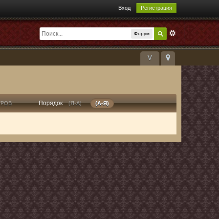
Вход
Регистрация
Форум
V
Порядок
ТРОВ
(Я-А)
(А-Я)