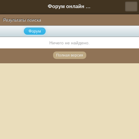
Форум онлайн игры "Новая Эра" (Нюра Биз)
Результаты поиска
Форум
Ничего не найдено.
Полная версия