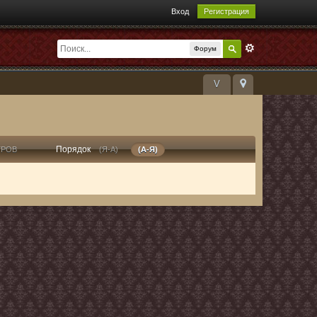
Вход
Регистрация
Форум
V
Порядок
ТРОВ
(Я-А)
(А-Я)