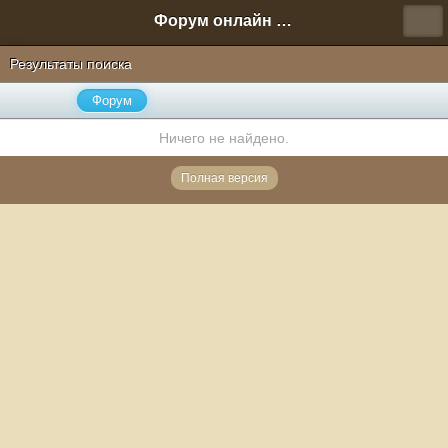
Форум онлайн игры "Новая Эра" (Нюра Биз)
Результаты поиска
Форум
Ничего не найдено.
Полная версия