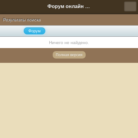
Форум онлайн игры "Новая Эра" (Нюра Биз)
Результаты поиска
Форум
Ничего не найдено.
Полная версия