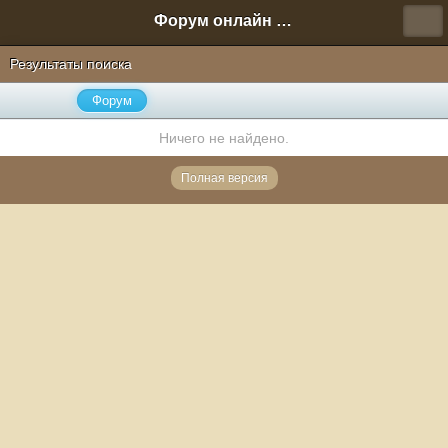
Форум онлайн игры "Новая Эра" (Нюра Биз)
Результаты поиска
Форум
Ничего не найдено.
Полная версия