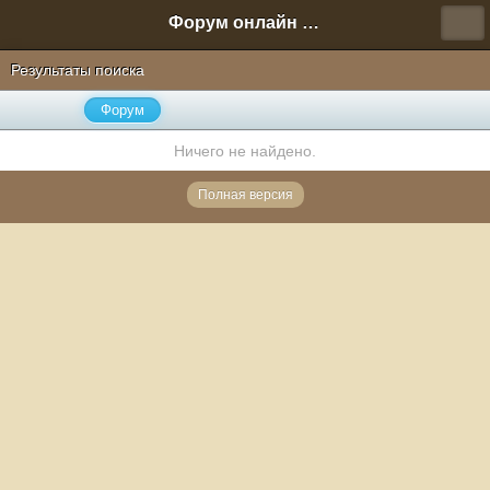
Форум онлайн игры "Новая Эра" (Нюра Биз)
Результаты поиска
Форум
Ничего не найдено.
Полная версия