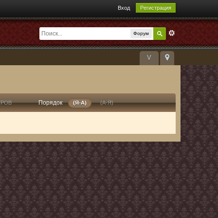
Вход
Регистрация
Форум
V
Порядок
ТРОВ
(Я-А)
(А-Я)